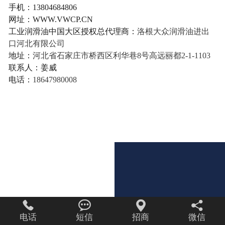
手机：13804684806
网址：WWW.VWCP.CN
工业润滑油中国大区授权总代理商：
洛根大众润滑油进出
口河北有限公司
地址：
河北省石家庄市桥西区利华巷8号高远丽都2-1-1103
联系人：姜威
电话：
18647980008




电话
短信
招商
微信