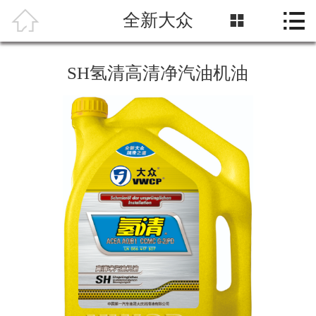



全新大众

首页
关于我们
SH氢清高清净汽油机油
产品中心
科研中心
媒体中心
车养护知识
润滑油分析服务