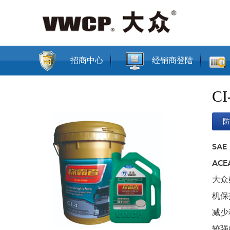
招商中心
经销商登陆
C
SAE
ACEA
大众
机保
减少
较强